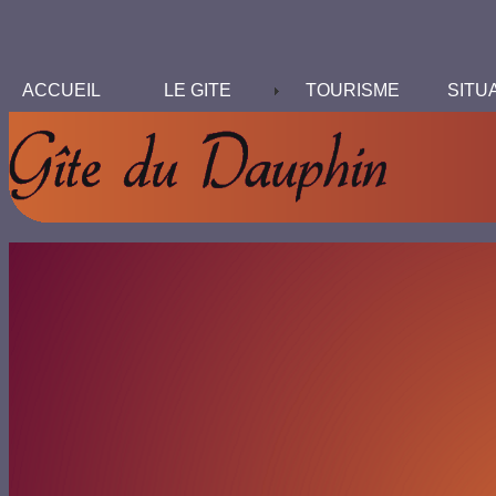
ACCUEIL
LE GITE
TOURISME
SITU