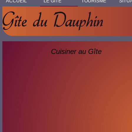
ACCUEIL
LE GITE
TOURISME
SITU
Cuisiner au Gîte