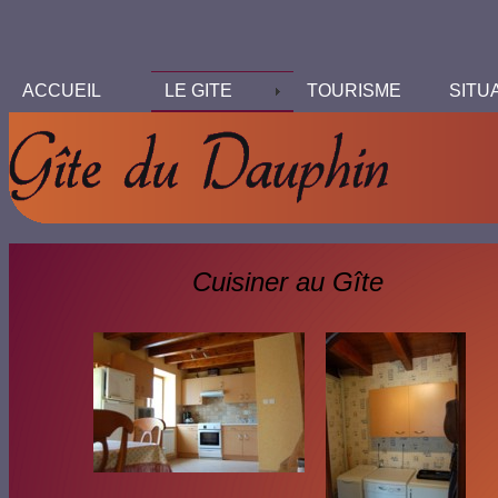
ACCUEIL
LE GITE
TOURISME
SITU
Cuisiner au Gîte