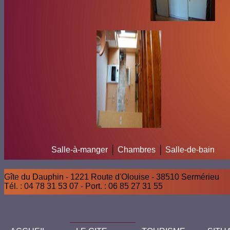
Salle-à-manger
│
Chambres
│
Salle-de-bain
Gîte du Dauphin - 1221 Route d'Olouise - 38510 Sermérieu
Tél. : 04 78 31 53 07 - Port. : 06 85 27 31 55